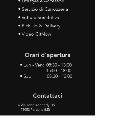
• Lifestyle e Accessori
• Servizio di Carrozzeria
• Vettura Sostitutiva
• Pick Up & Delivery
• Video CitNow
Orari d'apertura
• Lun - Ven: 08:30 - 13:00
15:00 - 18:00
• Sab: 08:30 - 12:00
Contattaci
•
Via John Kennedy, 19
73052 Parabita (LE)
• Tel:
0833 50 93 30
• Cel:
349 28 49 887
•
Mail:
carlino3.service.center@gmail.com