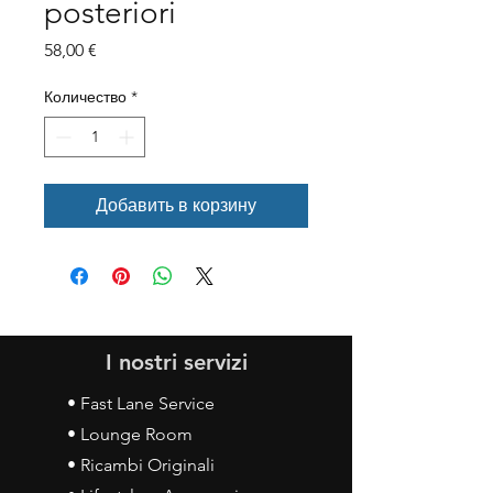
posteriori
Цена
58,00 €
Количество
*
Добавить в корзину
I nostri servizi
• Fast Lane Service
• Lounge Room
• Ricambi Originali