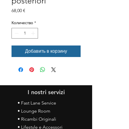
posteriori
Цена
68,00 €
Количество
*
Добавить в корзину
I nostri servizi
• Fast Lane Service
• Lounge Room
• Ricambi Originali
• Lifestyle e Accessori