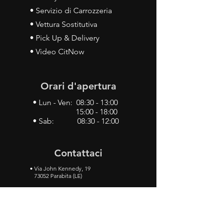
• Servizio di Carrozzeria
• Vettura Sostitutiva
• Pick Up & Delivery
• Video CitNow
Orari d'apertura
• Lun - Ven: 08:30 - 13:00
15:00 - 18:00
• Sab: 08:30 - 12:00
Contattaci
•
Via John Kennedy, 19
73052 Parabita (LE)
• Tel:
0833 50 93 30
• Cel:
349 28 49 887
•
Mail:
carlino3.service.center@gmail.com