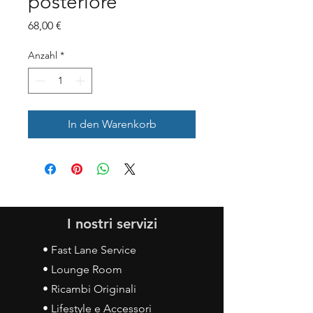
posteriore
Preis
68,00 €
Anzahl
*
In den Warenkorb
I nostri servizi
• Fast Lane Service
• Lounge Room
• Ricambi Originali
• Lifestyle e Accessori