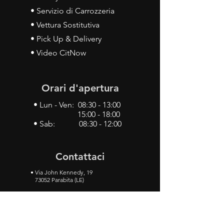
• Servizio di Carrozzeria
• Vettura Sostitutiva
• Pick Up & Delivery
• Video CitNow
Orari d'apertura
• Lun - Ven: 08:30 - 13:00
15:00 - 18:00
• Sab: 08:30 - 12:00
Contattaci
•
Via John Kennedy, 19
73052 Parabita (LE)
• Tel:
0833 50 93 30
• Cel:
349 28 49 887
•
Mail:
carlino3.service.center@gmail.com