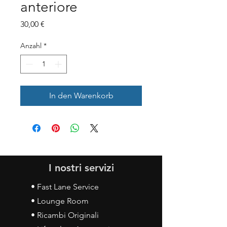
anteriore
Preis
30,00 €
Anzahl
*
In den Warenkorb
I nostri servizi
• Fast Lane Service
• Lounge Room
• Ricambi Originali