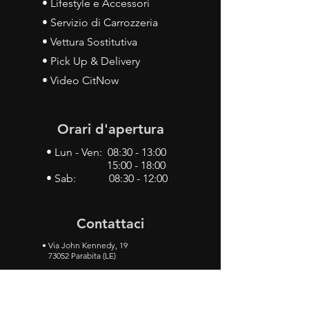
• Lifestyle e Accessori
• Servizio di Carrozzeria
• Vettura Sostitutiva
• Pick Up & Delivery
• Video CitNow
Orari d'apertura
• Lun - Ven: 08:30 - 13:00
15:00 - 18:00
• Sab: 08:30 - 12:00
Contattaci
•
Via John Kennedy, 19
73052 Parabita (LE)
• Tel:
0833 50 93 30
• Cel:
349 28 49 887
•
Mail:
carlino3.service.center@gmail.com