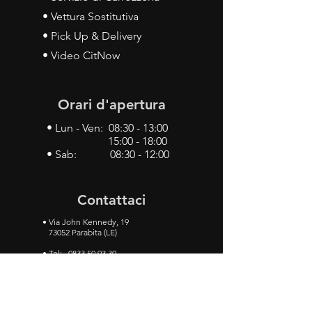
• Vettura Sostitutiva
• Pick Up & Delivery
• Video CitNow
Orari d'apertura
• Lun - Ven: 08:30 - 13:00
15:00 - 18:00
• Sab: 08:30 - 12:00
Contattaci
•
Via John Kennedy, 19
73052 Parabita (LE)
• Tel:
0833 50 93 30
• Cel:
349 28 49 887
•
Mail:
carlino3.service.center@gmail.com