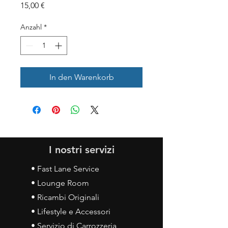
Preis
15,00 €
Anzahl
*
In den Warenkorb
I nostri servizi
• Fast Lane Service
• Lounge Room
• Ricambi Originali
• Lifestyle e Accessori
• Servizio di Carrozzeria