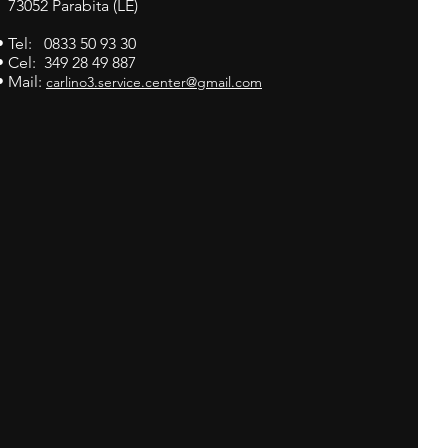
73052 Parabita (LE)
• Tel: 0833 50 93 30
• Cel: 349 28 49 887
• Mail:
carlino3.service.center@gmail.com