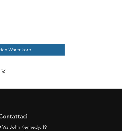
 den Warenkorb
Contattaci
•
Via John Kennedy, 19