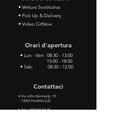
• Vettura Sostitutiva
• Pick Up & Delivery
• Video CitNow
Orari d'apertura
• Lun - Ven: 08:30 - 13:00
15:00 - 18:00
• Sab: 08:30 - 12:00
Contattaci
•
Via John Kennedy, 19
73052 Parabita (LE)
• Tel:
0833 50 93 30
• Cel:
349 28 49 887
•
Mail:
carlino3.service.center@gmail.com