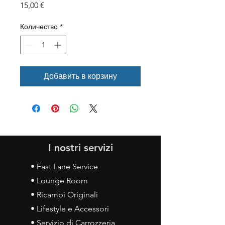
Цена
15,00 €
Количество
*
Добавить в корзину
I nostri servizi
• Fast Lane Service
• Lounge Room
• Ricambi Originali
• Lifestyle e Accessori
• Servizio di Carrozzeria