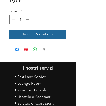
Preis
15,00 €
Anzahl
*
In den Warenkorb
I nostri servizi
• Fast Lane Service
• Lounge Room
• Ricambi Originali
• Lifestyle e Accessori
• Servizio di Carrozzeria