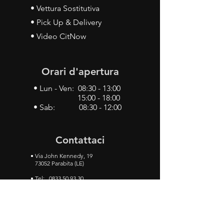
• Vettura Sostitutiva
• Pick Up & Delivery
• Video CitNow
Orari d'apertura
• Lun - Ven: 08:30 - 13:00
15:00 - 18:00
• Sab: 08:30 - 12:00
Contattaci
•
Via John Kennedy, 19
73052 Parabita (LE)
• Tel:
0833 50 93 30
• Cel:
349 28 49 887
•
Mail:
carlino3.service.center@gmail.com