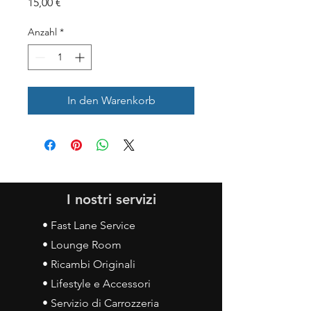
Preis
15,00 €
Anzahl
*
In den Warenkorb
I nostri servizi
• Fast Lane Service
• Lounge Room
• Ricambi Originali
• Lifestyle e Accessori
• Servizio di Carrozzeria