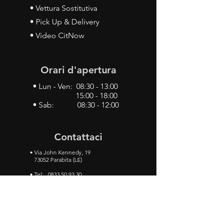
• Vettura Sostitutiva
• Pick Up & Delivery
• Video CitNow
Orari d'apertura
• Lun - Ven: 08:30 - 13:00
15:00 - 18:00
• Sab: 08:30 - 12:00
Contattaci
•
Via John Kennedy, 19
73052 Parabita (LE)
• Tel:
0833 50 93 30
• Cel:
349 28 49 887
•
Mail:
carlino3.service.center@gmail.com