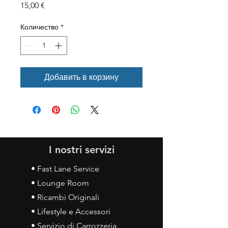
Цена
15,00 €
Количество
*
Добавить в корзину
I nostri servizi
• Fast Lane Service
• Lounge Room
• Ricambi Originali
• Lifestyle e Accessori
• Servizio di Carrozzeria