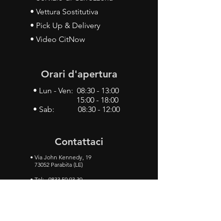
• Vettura Sostitutiva
• Pick Up & Delivery
• Video CitNow
Orari d'apertura
• Lun - Ven: 08:30 - 13:00
15:00 - 18:00
• Sab: 08:30 - 12:00
Contattaci
•
Via John Kennedy, 19
73052 Parabita (LE)
• Tel:
0833 50 93 30
• Cel:
349 28 49 887
•
Mail:
carlino3.service.center@gmail.com