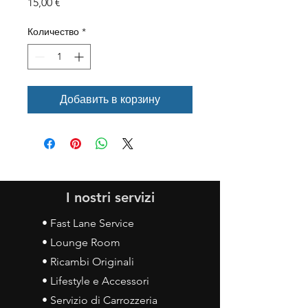
Цена
15,00 €
Количество
*
Добавить в корзину
I nostri servizi
• Fast Lane Service
• Lounge Room
• Ricambi Originali
• Lifestyle e Accessori
• Servizio di Carrozzeria