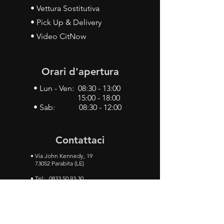
• Vettura Sostitutiva
• Pick Up & Delivery
• Video CitNow
Orari d'apertura
• Lun - Ven: 08:30 - 13:00
15:00 - 18:00
• Sab: 08:30 - 12:00
Contattaci
•
Via John Kennedy, 19
73052 Parabita (LE)
• Tel:
0833 50 93 30
• Cel:
349 28 49 887
•
Mail:
carlino3.service.center@gmail.com