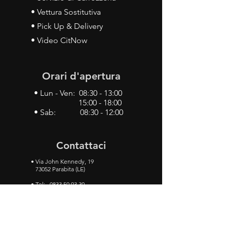
• Vettura Sostitutiva
• Pick Up & Delivery
• Video CitNow
Orari d'apertura
• Lun - Ven: 08:30 - 13:00
15:00 - 18:00
• Sab: 08:30 - 12:00
Contattaci
•
Via John Kennedy, 19
73052 Parabita (LE)
• Tel:
0833 50 93 30
• Cel:
349 28 49 887
•
Mail:
carlino3.service.center@gmail.com