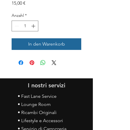
Preis
15,00 €
Anzahl
*
In den Warenkorb
I nostri servizi
• Fast Lane Service
• Lounge Room
• Ricambi Originali
• Lifestyle e Accessori
• Servizio di Carrozzeria