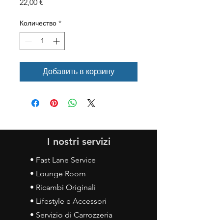
Цена
22,00 €
Количество
*
Добавить в корзину
I nostri servizi
• Fast Lane Service
• Lounge Room
• Ricambi Originali
• Lifestyle e Accessori
• Servizio di Carrozzeria