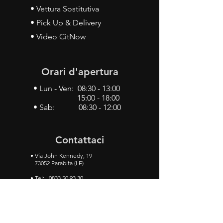
• Vettura Sostitutiva
• Pick Up & Delivery
• Video CitNow
Orari d'apertura
• Lun - Ven: 08:30 - 13:00
15:00 - 18:00
• Sab: 08:30 - 12:00
Contattaci
•
Via John Kennedy, 19
73052 Parabita (LE)
• Tel:
0833 50 93 30
• Cel:
349 28 49 887
•
Mail:
carlino3.service.center@gmail.com