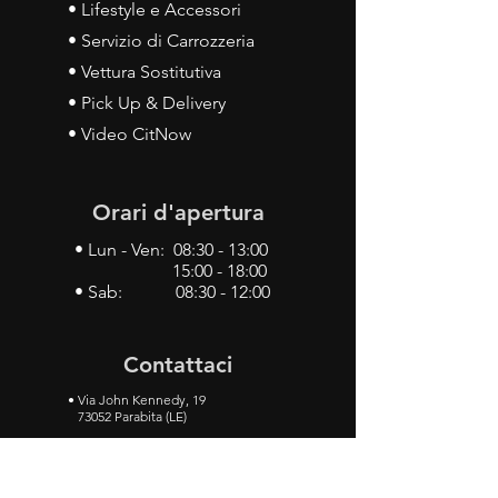
• Lifestyle e Accessori
• Servizio di Carrozzeria
• Vettura Sostitutiva
• Pick Up & Delivery
• Video CitNow
Orari d'apertura
• Lun - Ven: 08:30 - 13:00
15:00 - 18:00
• Sab: 08:30 - 12:00
Contattaci
•
Via John Kennedy, 19
73052 Parabita (LE)
• Tel:
0833 50 93 30
• Cel:
349 28 49 887
•