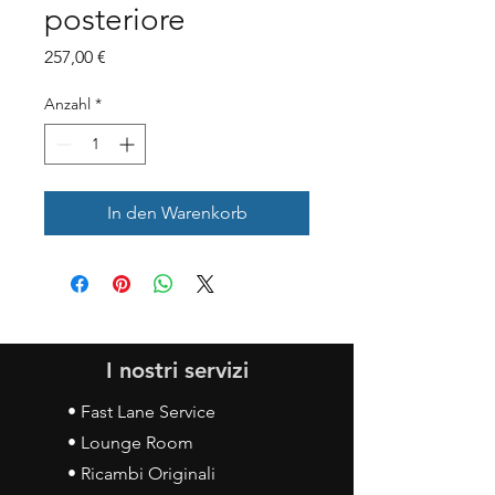
posteriore
Preis
257,00 €
Anzahl
*
In den Warenkorb
I nostri servizi
• Fast Lane Service
• Lounge Room
• Ricambi Originali