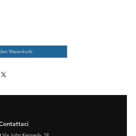
 den Warenkorb
Contattaci
•
Via John Kennedy, 19