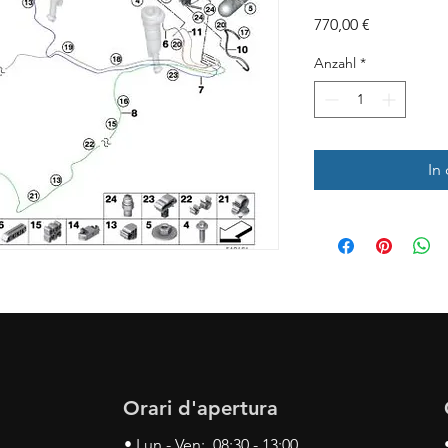
Preis
770,00 €
Anzahl
*
In
Orari d'apertura
• Lun - Ven: 08:30 - 13:00