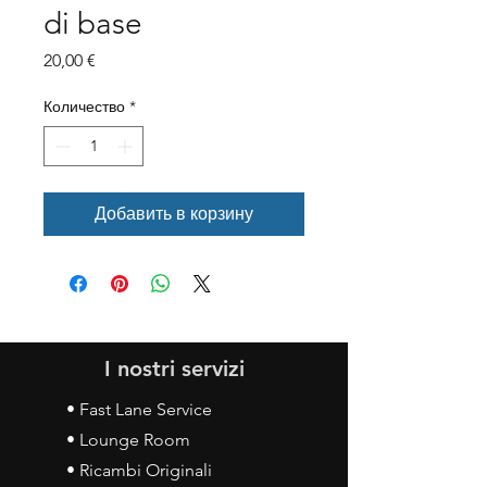
di base
Цена
20,00 €
Количество
*
Добавить в корзину
I nostri servizi
• Fast Lane Service
• Lounge Room
• Ricambi Originali