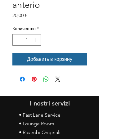
anterio
Цена
20,00 €
Количество
*
Добавить в корзину
I nostri servizi
• Fast Lane Service
• Lounge Room
• Ricambi Originali