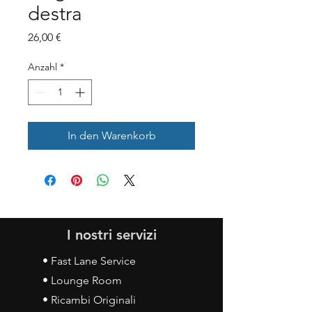
destra
Preis
26,00 €
Anzahl
*
In den Warenkorb
I nostri servizi
• Fast Lane Service
• Lounge Room
• Ricambi Originali