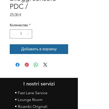
PDC /
Цена
25,00 €
Количество
*
Добавить в корзину
I nostri servizi
• Fast Lane Service
• Lounge Room
• Ricambi Originali