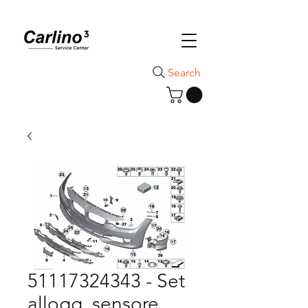
Search
51117324343 - Set
allogg. sensore