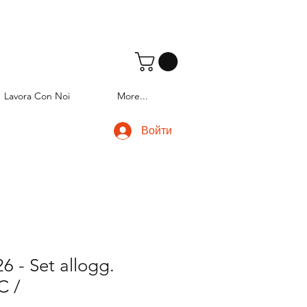
Lavora Con Noi
More...
Войти
 - Set allogg.
C /