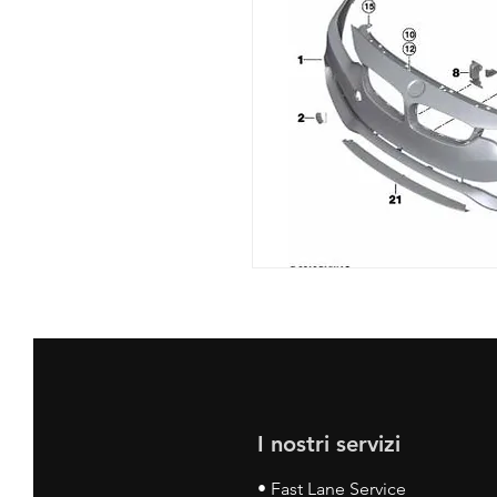
I nostri servizi
• Fast Lane Service