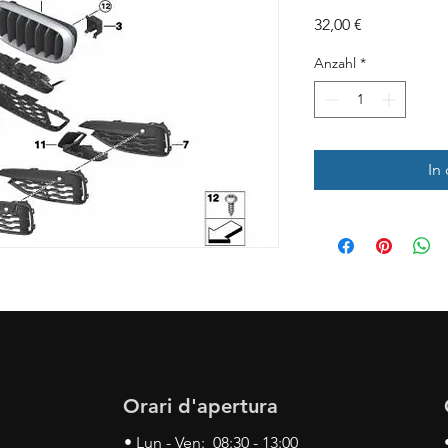
Preis
32,00 €
Anzahl
*
In
Orari d'apertura
• Lun - Ven: 08:30 - 13:00