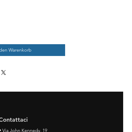
 den Warenkorb
Contattaci
•
Via John Kennedy, 19