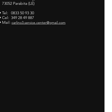
73052 Parabita (LE)
• Tel: 0833 50 93 30
• Cel: 349 28 49 887
• Mail:
carlino3.service.center@gmail.com