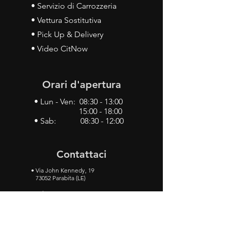
• Servizio di Carrozzeria
• Vettura Sostitutiva
• Pick Up & Delivery
• Video CitNow
Orari d'apertura
• Lun - Ven: 08:30 - 13:00
15:00 - 18:00
• Sab: 08:30 - 12:00
Contattaci
•
Via John Kennedy, 19
73052 Parabita (LE)
• Tel:
0833 50 93 30
• Cel:
349 28 49 887
•
Mail:
carlino3.service.center@gmail.com