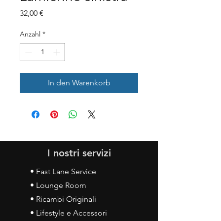
Preis
32,00 €
Anzahl
*
In den Warenkorb
I nostri servizi
• Fast Lane Service
• Lounge Room
• Ricambi Originali
• Lifestyle e Accessori