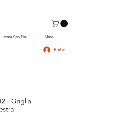
Lavora Con Noi
More...
Войти
 - Griglia
estra