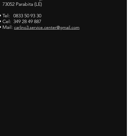
73052 Parabita (LE)
• Tel: 0833 50 93 30
• Cel: 349 28 49 887
• Mail:
carlino3.service.center@gmail.com