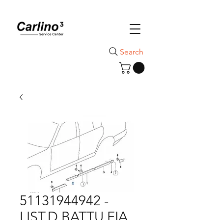
Search
51131944942 -
LIST.D.BATTU.FIA