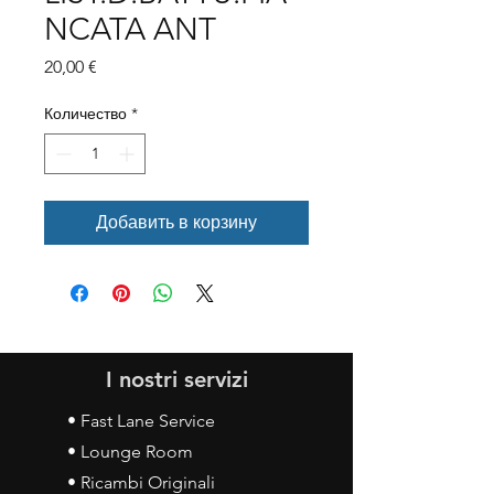
NCATA ANT
Цена
20,00 €
Количество
*
Добавить в корзину
I nostri servizi
• Fast Lane Service
• Lounge Room
• Ricambi Originali