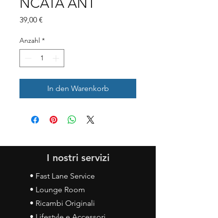
NCATA ANT
Preis
39,00 €
Anzahl
*
In den Warenkorb
I nostri servizi
• Fast Lane Service
• Lounge Room
• Ricambi Originali
• Lifestyle e Accessori