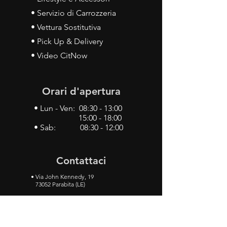
• Servizio di Carrozzeria
• Vettura Sostitutiva
• Pick Up & Delivery
• Video CitNow
Orari d'apertura
• Lun - Ven: 08:30 - 13:00
15:00 - 18:00
• Sab: 08:30 - 12:00
Contattaci
•
Via John Kennedy, 19
73052 Parabita (LE)
• Tel:
0833 50 93 30
• Cel:
349 28 49 887
•
Mail:
carlino3.service.center@gmail.com