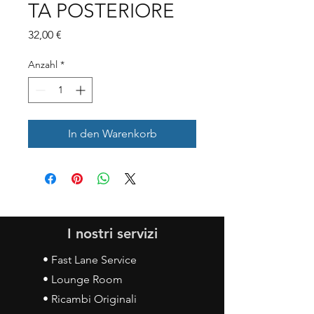
TA POSTERIORE
Preis
32,00 €
Anzahl
*
In den Warenkorb
I nostri servizi
• Fast Lane Service
• Lounge Room
• Ricambi Originali