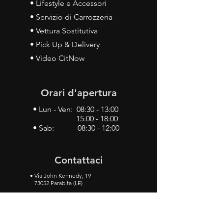
• Lifestyle e Accessori
• Servizio di Carrozzeria
• Vettura Sostitutiva
• Pick Up & Delivery
• Video CitNow
Orari d'apertura
• Lun - Ven: 08:30 - 13:00
15:00 - 18:00
• Sab: 08:30 - 12:00
Contattaci
•
Via John Kennedy, 19
73052 Parabita (LE)
• Tel:
0833 50 93 30
• Cel:
349 28 49 887
•
Mail:
carlino3.service.center@gmail.com