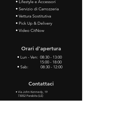
• Lifestyle e Accessori
• Servizio di Carrozzeria
• Vettura Sostitutiva
• Pick Up & Delivery
• Video CitNow
Orari d'apertura
• Lun - Ven: 08:30 - 13:00
15:00 - 18:00
• Sab: 08:30 - 12:00
Contattaci
•
Via John Kennedy, 19
73052 Parabita (LE)
• Tel:
0833 50 93 30
• Cel:
349 28 49 887
•
Mail:
carlino3.service.center@gmail.com