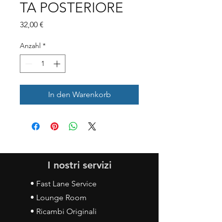
TA POSTERIORE
Preis
32,00 €
Anzahl
*
In den Warenkorb
I nostri servizi
• Fast Lane Service
• Lounge Room
• Ricambi Originali