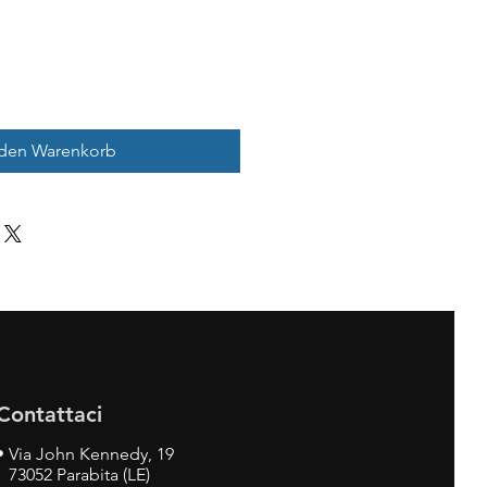
 den Warenkorb
Contattaci
•
Via John Kennedy, 19
73052 Parabita (LE)