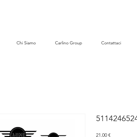
Chi Siamo
Carlino Group
Contattaci
5114246524
Preis
21,00 €