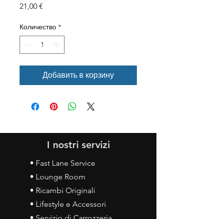
Цена
21,00 €
Количество
*
Добавить в корзину
I nostri servizi
• Fast Lane Service
• Lounge Room
• Ricambi Originali
• Lifestyle e Accessori
• Servizio di Carrozzeria