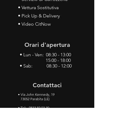
• Vettura Sostitutiva
• Pick Up & Delivery
• Video CitNow
Orari d'apertura
• Lun - Ven: 08:30 - 13:00
15:00 - 18:00
• Sab: 08:30 - 12:00
Contattaci
•
Via John Kennedy, 19
73052 Parabita (LE)
• Tel:
0833 50 93 30
• Cel:
349 28 49 887
•
Mail:
carlino3.service.center@gmail.com