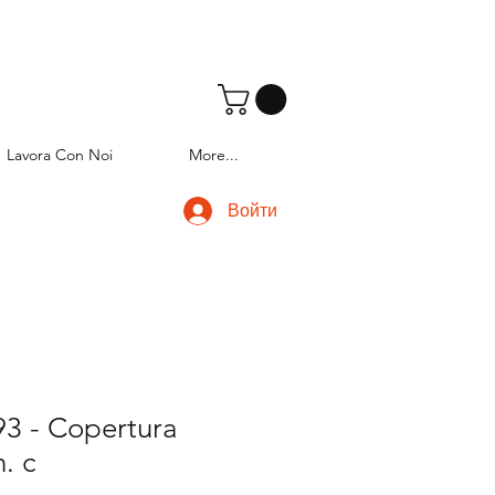
Lavora Con Noi
More...
Войти
3 - Copertura
. c