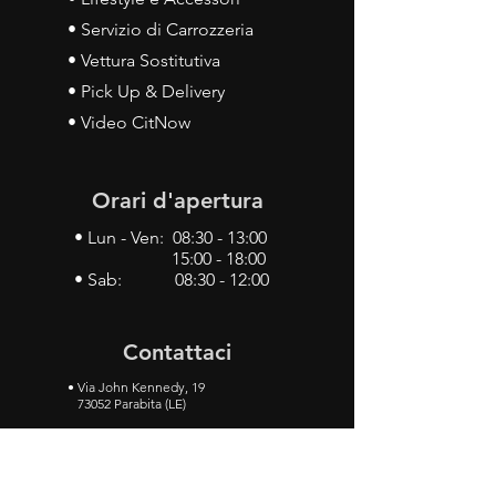
• Servizio di Carrozzeria
• Vettura Sostitutiva
• Pick Up & Delivery
• Video CitNow
Orari d'apertura
• Lun - Ven: 08:30 - 13:00
15:00 - 18:00
• Sab: 08:30 - 12:00
Contattaci
•
Via John Kennedy, 19
73052 Parabita (LE)
• Tel:
0833 50 93 30
• Cel:
349 28 49 887
•
Mail:
carlino3.service.center@gmail.com