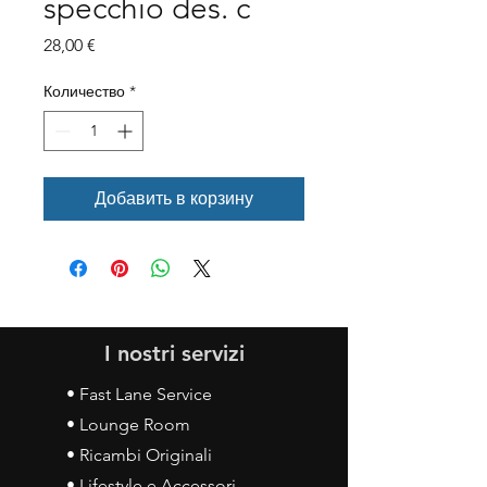
specchio des. c
Цена
28,00 €
Количество
*
Добавить в корзину
I nostri servizi
• Fast Lane Service
• Lounge Room
• Ricambi Originali
• Lifestyle e Accessori