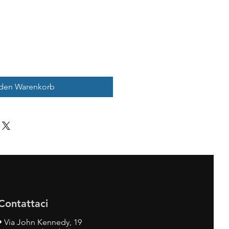
 den Warenkorb
Contattaci
•
Via John Kennedy, 19