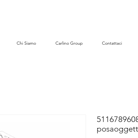
Chi Siamo
Carlino Group
Contattaci
5116789608
posaoggetti