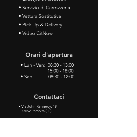
• Servizio di Carrozzeria
• Vettura Sostitutiva
• Pick Up & Delivery
• Video CitNow
Orari d'apertura
• Lun - Ven: 08:30 - 13:00
15:00 - 18:00
• Sab: 08:30 - 12:00
Contattaci
•
Via John Kennedy, 19
73052 Parabita (LE)
• Tel:
0833 50 93 30
• Cel:
349 28 49 887
•
Mail:
carlino3.service.center@gmail.com