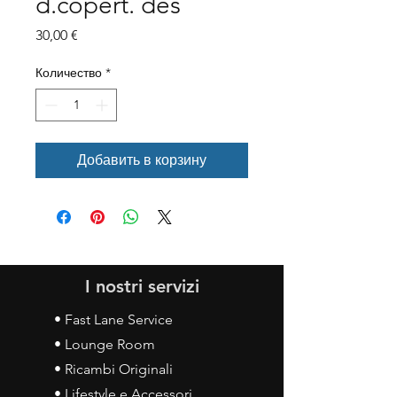
d.copert. des
Цена
30,00 €
Количество
*
Добавить в корзину
I nostri servizi
• Fast Lane Service
• Lounge Room
• Ricambi Originali
• Lifestyle e Accessori