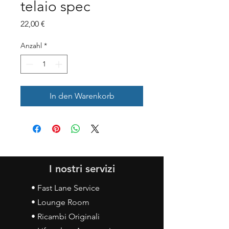
telaio spec
Preis
22,00 €
Anzahl
*
In den Warenkorb
I nostri servizi
• Fast Lane Service
• Lounge Room
• Ricambi Originali