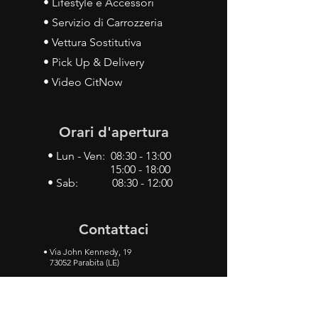
• Lifestyle e Accessori
• Servizio di Carrozzeria
• Vettura Sostitutiva
• Pick Up & Delivery
• Video CitNow
Orari d'apertura
• Lun - Ven: 08:30 - 13:00
15:00 - 18:00
• Sab: 08:30 - 12:00
Contattaci
•
Via John Kennedy, 19
73052 Parabita (LE)
• Tel:
0833 50 93 30
• Cel:
349 28 49 887
•
Mail:
carlino3.service.center@gmail.com