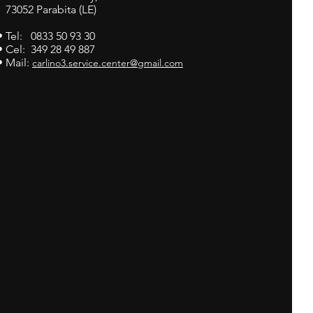
73052 Parabita (LE)
• Tel: 0833 50 93 30
• Cel: 349 28 49 887
• Mail:
carlino3.service.center@gmail.com