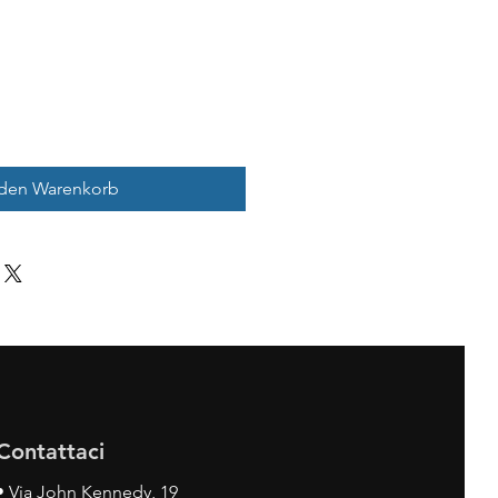
 den Warenkorb
Contattaci
•
Via John Kennedy, 19