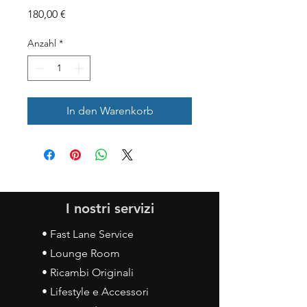
Preis
180,00 €
Anzahl
*
In den Warenkorb
I nostri servizi
• Fast Lane Service
• Lounge Room
• Ricambi Originali
• Lifestyle e Accessori