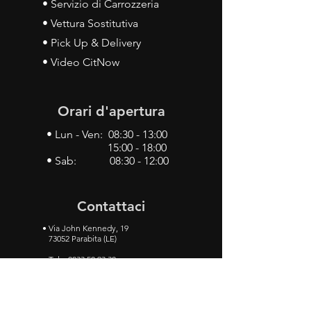
• Servizio di Carrozzeria
• Vettura Sostitutiva
• Pick Up & Delivery
• Video CitNow
Orari d'apertura
• Lun - Ven: 08:30 - 13:00
15:00 - 18:00
• Sab: 08:30 - 12:00
Contattaci
•
Via John Kennedy, 19
73052 Parabita (LE)
• Tel:
0833 50 93 30
• Cel:
349 28 49 887
•
Mail:
carlino3.service.center@gmail.com