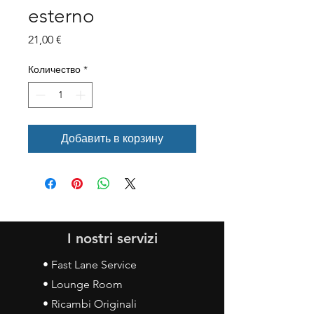
esterno
Цена
21,00 €
Количество
*
Добавить в корзину
I nostri servizi
• Fast Lane Service
• Lounge Room
• Ricambi Originali