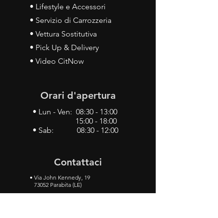
• Lifestyle e Accessori
• Servizio di Carrozzeria
• Vettura Sostitutiva
• Pick Up & Delivery
• Video CitNow
Orari d'apertura
• Lun - Ven: 08:30 - 13:00
15:00 - 18:00
• Sab: 08:30 - 12:00
Contattaci
•
Via John Kennedy, 19
73052 Parabita (LE)
• Tel:
0833 50 93 30
• Cel:
349 28 49 887
•