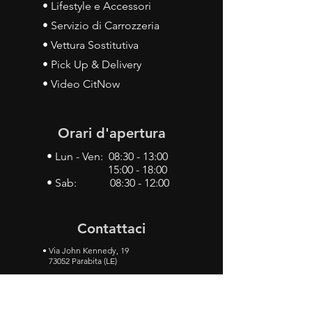
• Lifestyle e Accessori
• Servizio di Carrozzeria
• Vettura Sostitutiva
• Pick Up & Delivery
• Video CitNow
Orari d'apertura
• Lun - Ven: 08:30 - 13:00
15:00 - 18:00
• Sab: 08:30 - 12:00
Contattaci
•
Via John Kennedy, 19
73052 Parabita (LE)
• Tel:
0833 50 93 30
• Cel:
349 28 49 887
•