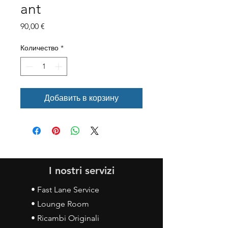
ant
Цена
90,00 €
Количество
*
Добавить в корзину
I nostri servizi
• Fast Lane Service
• Lounge Room
• Ricambi Originali