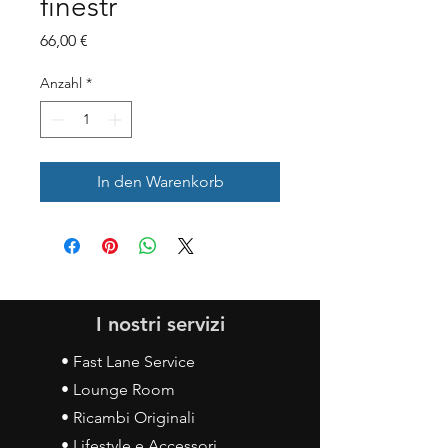
finestr
Preis
66,00 €
Anzahl
*
In den Warenkorb
I nostri servizi
• Fast Lane Service
• Lounge Room
• Ricambi Originali
• Lifestyle e Accessori