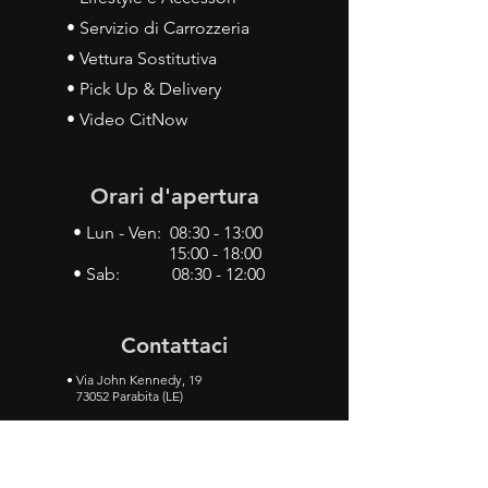
• Servizio di Carrozzeria
• Vettura Sostitutiva
• Pick Up & Delivery
• Video CitNow
Orari d'apertura
• Lun - Ven: 08:30 - 13:00
15:00 - 18:00
• Sab: 08:30 - 12:00
Contattaci
•
Via John Kennedy, 19
73052 Parabita (LE)
• Tel:
0833 50 93 30
• Cel:
349 28 49 887
•
Mail:
carlino3.service.center@gmail.com