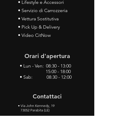
• Lifestyle e Accessori
• Servizio di Carrozzeria
• Vettura Sostitutiva
• Pick Up & Delivery
• Video CitNow
Orari d'apertura
• Lun - Ven: 08:30 - 13:00
15:00 - 18:00
• Sab: 08:30 - 12:00
Contattaci
•
Via John Kennedy, 19
73052 Parabita (LE)
• Tel:
0833 50 93 30
• Cel:
349 28 49 887
•