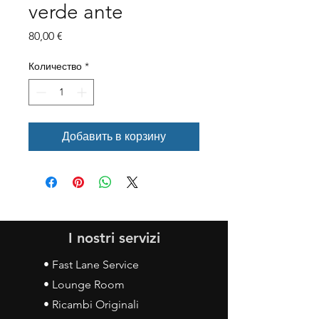
verde ante
Цена
80,00 €
Количество
*
Добавить в корзину
I nostri servizi
• Fast Lane Service
• Lounge Room
• Ricambi Originali