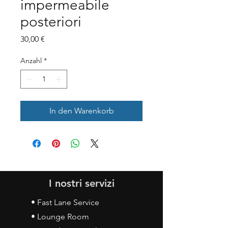
impermeabile
posteriori
Preis
30,00 €
Anzahl
*
In den Warenkorb
I nostri servizi
• Fast Lane Service
• Lounge Room