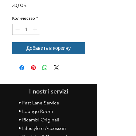
Цена
30,00 €
Количество
*
Добавить в корзину
I nostri servizi
• Fast Lane Service
• Lounge Room
• Ricambi Originali
• Lifestyle e Accessori