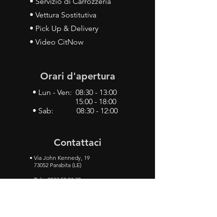
• Servizio di Carrozzeria
• Vettura Sostitutiva
• Pick Up & Delivery
• Video CitNow
Orari d'apertura
• Lun - Ven: 08:30 - 13:00
15:00 - 18:00
• Sab: 08:30 - 12:00
Contattaci
•
Via John Kennedy, 19
73052 Parabita (LE)
• Tel:
0833 50 93 30
• Cel:
349 28 49 887
•
Mail:
carlino3.service.center@gmail.com