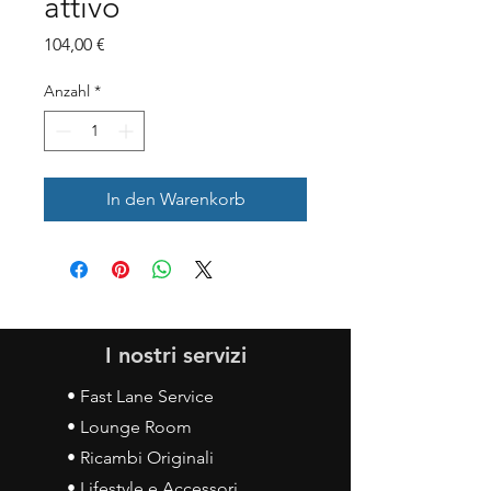
attivo
Preis
104,00 €
Anzahl
*
In den Warenkorb
I nostri servizi
• Fast Lane Service
• Lounge Room
• Ricambi Originali
• Lifestyle e Accessori