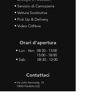
• Servizio di Carrozzeria
• Vettura Sostitutiva
• Pick Up & Delivery
• Video CitNow
Orari d'apertura
• Lun - Ven: 08:30 - 13:00
15:00 - 18:00
• Sab: 08:30 - 12:00
Contattaci
•
Via John Kennedy, 19
73052 Parabita (LE)
• Tel:
0833 50 93 30
• Cel:
349 28 49 887
•
Mail:
carlino3.service.center@gmail.com