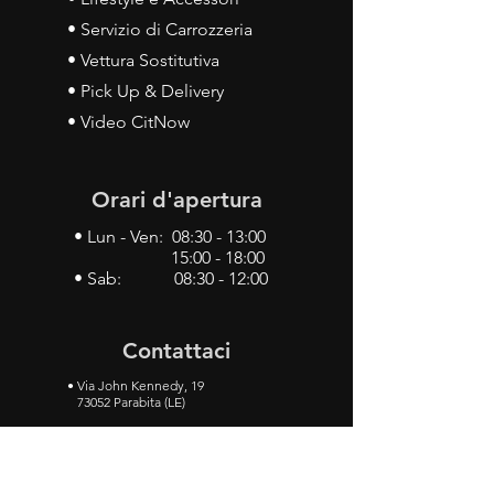
• Servizio di Carrozzeria
• Vettura Sostitutiva
• Pick Up & Delivery
• Video CitNow
Orari d'apertura
• Lun - Ven: 08:30 - 13:00
15:00 - 18:00
• Sab: 08:30 - 12:00
Contattaci
•
Via John Kennedy, 19
73052 Parabita (LE)
• Tel:
0833 50 93 30
• Cel:
349 28 49 887
•
Mail:
carlino3.service.center@gmail.com