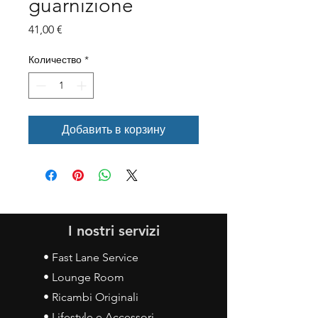
guarnizione
Цена
41,00 €
Количество
*
Добавить в корзину
I nostri servizi
• Fast Lane Service
• Lounge Room
• Ricambi Originali
• Lifestyle e Accessori