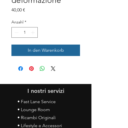
deformazione
Preis
40,00 €
Anzahl
*
In den Warenkorb
I nostri servizi
• Fast Lane Service
• Lounge Room
• Ricambi Originali
• Lifestyle e Accessori