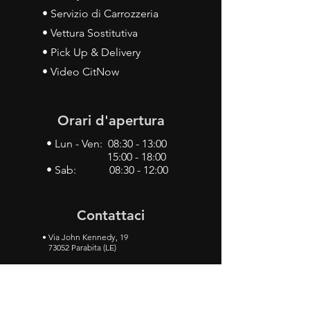
• Servizio di Carrozzeria
• Vettura Sostitutiva
• Pick Up & Delivery
• Video CitNow
Orari d'apertura
• Lun - Ven: 08:30 - 13:00
15:00 - 18:00
• Sab: 08:30 - 12:00
Contattaci
•
Via John Kennedy, 19
73052 Parabita (LE)
• Tel:
0833 50 93 30
• Cel:
349 28 49 887
•
Mail:
carlino3.service.center@gmail.com