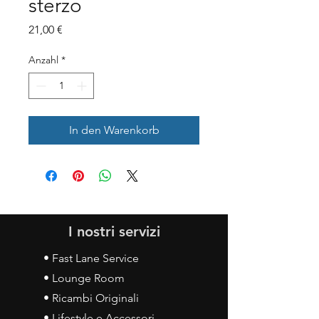
sterzo
Preis
21,00 €
Anzahl
*
In den Warenkorb
I nostri servizi
• Fast Lane Service
• Lounge Room
• Ricambi Originali
• Lifestyle e Accessori