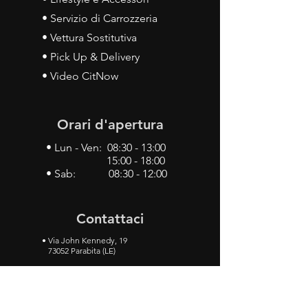
• Servizio di Carrozzeria
• Vettura Sostitutiva
• Pick Up & Delivery
• Video CitNow
Orari d'apertura
• Lun - Ven: 08:30 - 13:00
15:00 - 18:00
• Sab: 08:30 - 12:00
Contattaci
•
Via John Kennedy, 19
73052 Parabita (LE)
• Tel:
0833 50 93 30
• Cel:
349 28 49 887
•
Mail:
carlino3.service.center@gmail.com