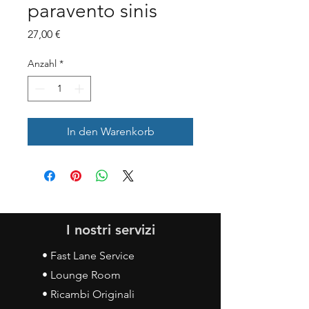
paravento sinis
Preis
27,00 €
Anzahl
*
In den Warenkorb
I nostri servizi
• Fast Lane Service
• Lounge Room
• Ricambi Originali