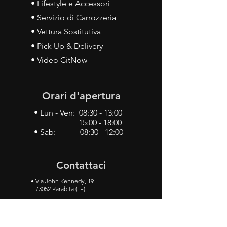
• Lifestyle e Accessori
• Servizio di Carrozzeria
• Vettura Sostitutiva
• Pick Up & Delivery
• Video CitNow
Orari d'apertura
• Lun - Ven: 08:30 - 13:00
15:00 - 18:00
• Sab: 08:30 - 12:00
Contattaci
•
Via John Kennedy, 19
73052 Parabita (LE)
• Tel:
0833 50 93 30
• Cel:
349 28 49 887
•
Mail:
carlino3.service.center@gmail.com