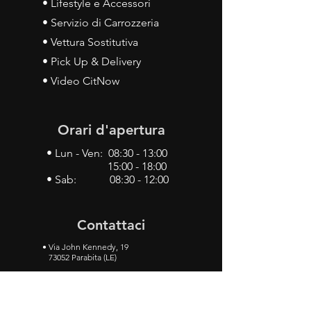
• Lifestyle e Accessori
• Servizio di Carrozzeria
• Vettura Sostitutiva
• Pick Up & Delivery
• Video CitNow
Orari d'apertura
• Lun - Ven: 08:30 - 13:00
15:00 - 18:00
• Sab: 08:30 - 12:00
Contattaci
•
Via John Kennedy, 19
73052 Parabita (LE)
• Tel:
0833 50 93 30
• Cel:
349 28 49 887
•
Mail:
carlino3.service.center@gmail.com