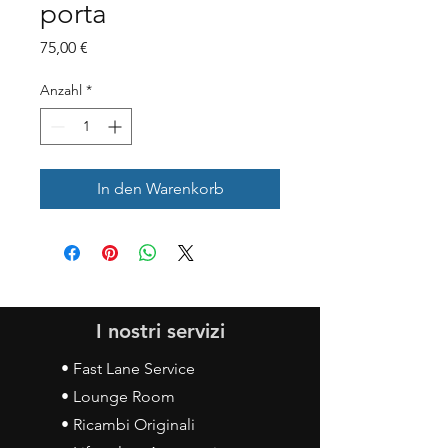
porta
Preis
75,00 €
Anzahl
*
In den Warenkorb
I nostri servizi
• Fast Lane Service
• Lounge Room
• Ricambi Originali