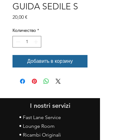
GUIDA SEDILE S
Цена
20,00 €
Количество
*
Добавить в корзину
I nostri servizi
• Fast Lane Service
• Lounge Room
• Ricambi Originali