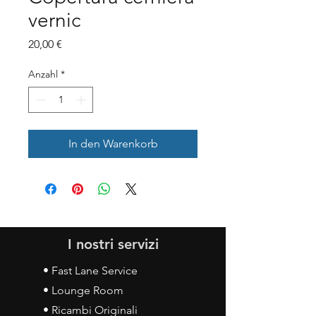
vernic
Preis
20,00 €
Anzahl
*
In den Warenkorb
I nostri servizi
• Fast Lane Service
• Lounge Room
• Ricambi Originali