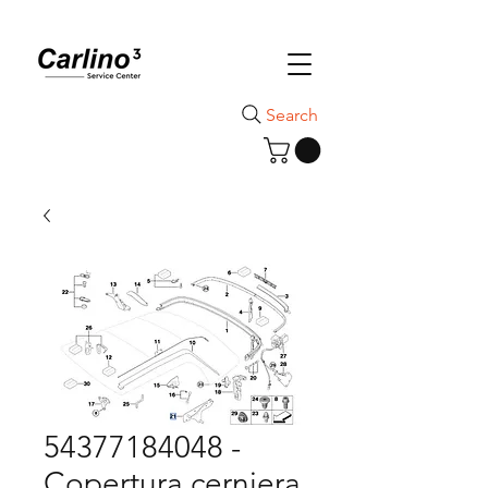
Search
54377184048 -
Copertura cerniera